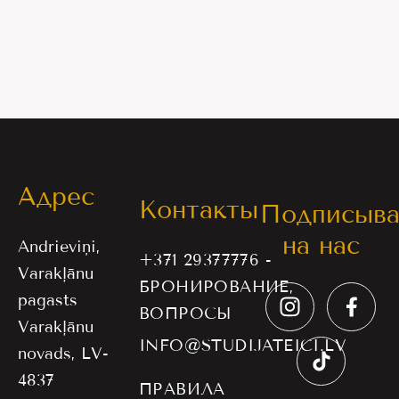
Адрес
Контакты
Подписыва
на нас
Andrieviņi,
+371 29377776 -
Varakļānu
БРОНИРОВАНИЕ,
pagasts
ВОПРОСЫ
Varakļānu
INFO@STUDIJATEICI.LV
novads, LV-
4837
ПРАВИЛА