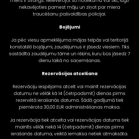
miers ir svarīgs. Neievērojot šo noteikumu var tikt, lūgti
nekavējoties pamest māju un ziņot par miera
traucēšanu pašvaldības policijai.
Bojājumi
Ja pēc viesu apmeklējuma mājas telpās vai teritorijā
konstatēti bojājumi, zaudējumus ir jāsedz viesiem. Tiks
sastādīta zaudējumu tāme un rēķins, kuru būs jāsedz 7
dienu laikā no saņemšanas.
Rezervācijas a
tcelšana
Rezervāciju iespējams atcelt vai mainīt rezervācijas
datumu ne vēlāk kā 14 (četrpadsmit) dienas pirms
rezervētā ierašanās datuma. Šādā gadījumā tiek
piemērota 30,00 EUR administrēšanas maksa.
Ja rezervācija tiek atcelta vai rezervācijas datums tiek
mainīts vēlāk nekā 14 (četrpadsmit) dienas pirms
ierašanās datuma, veiktā iemaksa netiek atmaksāta.