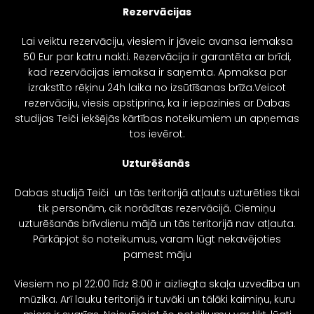
Rezervācijas
Lai veiktu rezervāciju, viesiem ir jāveic avansa iemaksa
50 Eur par katru nakti. Rezervācija ir garantēta ar brīdi,
kad rezervācijas iemaksa ir saņemta. Apmaksa par
izrakstīto rēķinu 24h laika no izsūtīšanas brīža.Veicot
rezervāciju, viesis apstiprina, ka ir iepazinies ar Dabas
studijas Teiči iekšējās kārtības noteikumiem un apņemas
tos ievērot.
Uzturēšanās
Dabas studijā Teiči un tās teritorijā atļauts uzturēties tikai
tik personām, cik norādītas rezervācijā. Ciemiņu
uzturēšanās brīvdienu mājā un tās teritorijā nav atļauta.
Pārkāpjot šo noteikumus, varam lūgt nekavējoties
pamest māju
Viesiem no pl 22:00 līdz 8:00 ir aizliegta skaļa uzvedība un
mūzika. Arī lauku teritorijā ir tuvāki un tālāki kaimiņu, kuru