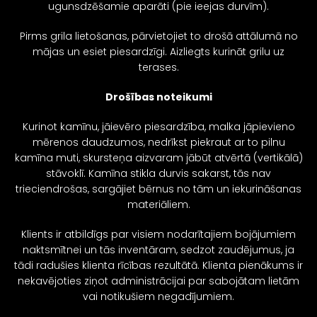
ugunsdzēšamie aparāti (pie ieejas durvīm).
Pirms grila lietošanas, pārvietojiet to drošā attālumā no
mājas un esiet piesardzīgi. Aizliegts kurināt grilu uz
terases.
Drošības noteikumi
Kurinot kamīnu, jāievēro piesardzība, malka jāpievieno
mērenos daudzumos, nedrīkst piekraut ar to pilnu
kamīna muti, skursteņa aizvaram jābūt atvērtā (vertikālā)
stāvoklī. Kamīna stikla durvis sakarst, tās nav
trieciendrošas, sargājiet bērnus no tām un iekurināšanas
materiāliem.
Klients ir atbildīgs par visiem nodarītajiem bojājumiem
naktsmītnei un tās inventāram, sedzot zaudējumus, ja
tādi radušies klienta rīcības rezultātā. Klienta pienākums ir
nekavējoties ziņot administrācijai par sabojātam lietām
vai notikušiem negadījumiem.