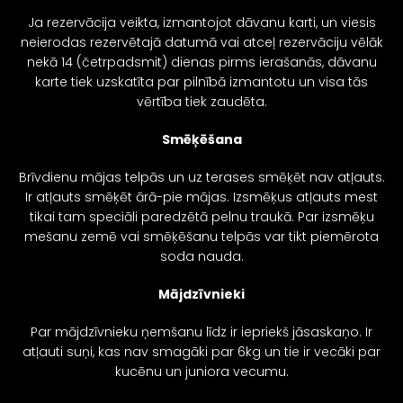
Ja rezervācija veikta, izmantojot dāvanu karti, un viesis
neierodas rezervētajā datumā vai atceļ rezervāciju vēlāk
nekā 14 (četrpadsmit) dienas pirms ierašanās, dāvanu
karte tiek uzskatīta par pilnībā izmantotu un visa tās
vērtība tiek zaudēta.
Smēķēšana
Brīvdienu mājas telpās un uz terases smēķēt nav atļauts.
Ir atļauts smēķēt ārā-pie mājas. Izsmēķus atļauts mest
tikai tam speciāli paredzētā pelnu traukā. Par izsmēķu
mešanu zemē vai smēķēšanu telpās var tikt piemērota
soda nauda.
Mājdzīvnieki
Par mājdzīvnieku ņemšanu līdz ir iepriekš jāsaskaņo. Ir
atļauti suņi, kas nav smagāki par 6kg un tie ir vecāki par
kucēnu un juniora vecumu.