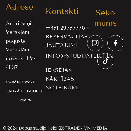
Adrese
Kontakti
Seko
mums
Andrieviņi,
+371 29377776 -
Varakļānu
REZERVĀCIJAS,
pagasts
JAUTĀJUMI
Varakļānu
INFO@STUDIJATEICI.LV
novads, LV-
4837
IEKŠĒJĀS
KĀRTĪBAS
NORĀDES WAZE
NOTEIKUMI
NORĀDES GOOGLE
MAPS
©
2024
Dabas studija Teiči
IZSTRĀDE - VN MEDIA