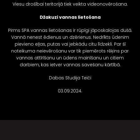
Viesu drošībai teritorijā tiek veikta videonovērošana.
Džakuzi vannas lietošana
Pirms SPA vannas lietošanas ir rūpīgi jāposkalojas dušā.
Vannā nenest ēdienus un dzērienus. Nedrīkts ūdenim
pievieno eļļas, putas vai jebkādu citu līdzekli. Par šī
noteikuma neievērošanu var tik piemērots rēķins par
vannas attīrīšanu un ūdens mainīšanu un citiem
darbiem, kas ietver vannas savešanu kārtībā.
Dabas Studija Teiči
03.09.2024.