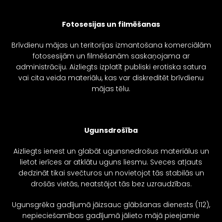
Fotosesijas un filmēšanas
Brīvdienu mājas un teritorijas izmantošana komerciālām
fotosesijām un filmēšanām saskaņojama ar
administrāciju. Aizliegts izplatīt publiski erotiska satura
vai cita veida materiālu, kas var diskreditēt brīvdienu
mājas tēlu.
Ugunsdrošība
Aizliegts ienest un glabāt ugunsnedrošus materiālus un
lietot ierīces ar atklātu uguns liesmu. Sveces atļauts
dedzināt tikai svečturos un novietojot tās stabilās un
drošās vietās, neatstājot tās bez uzraudzības.
Ugunsgrēka gadījumā jāizsauc glābšanas dienests (112),
nepieciešamības gadījumā jālieto mājā pieejamie