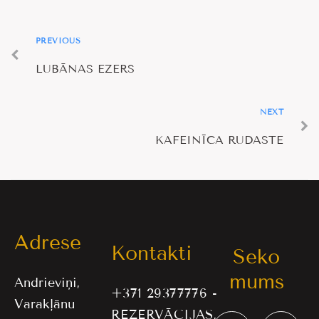
PREVIOUS
LUBĀNAS EZERS
NEXT
KAFEINĪCA RUDASTE
Adrese
Kontakti
Seko
mums
Andrieviņi,
+371 29377776 -
Varakļānu
REZERVĀCIJAS,